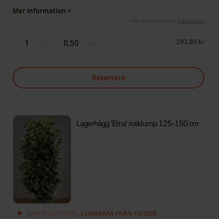
Mer information >
Inkl. moms och exkl.
fraktkostnad
292,85 kr
styck
meter
Reservera
Lagerhägg 'Etna' rotklump 125-150 cm
KAN RESERVERAS,
LEVERERAS FRÅN 10/2026