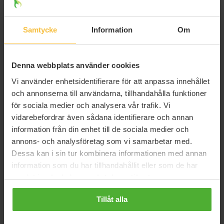
Lagerhägg 'Etna' kruka 80-100 cm
Samtycke
Information
Om
Denna webbplats använder cookies
Vi använder enhetsidentifierare för att anpassa innehållet
och annonserna till användarna, tillhandahålla funktioner
för sociala medier och analysera vår trafik. Vi
I LAGER
vidarebefordrar även sådana identifierare och annan
information från din enhet till de sociala medier och
annons- och analysföretag som vi samarbetar med.
PLANTERINGSPERIOD
Året runt
Dessa kan i sin tur kombinera informationen med annan
information som du har tillhandahållit eller som de har
PLANTERINGSAVSTÅND
3 plantor per meter
samlat in när du har använt deras tjänster.
MINSTA BESTÄLLNINGSMÄNGD
Tillåt alla
Minst 10 plantor
(
4 267,50 kr
)