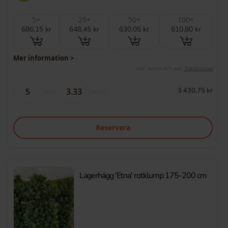
5+
25+
50+
100+
686,15 kr
648,45 kr
630,05 kr
610,80 kr
Mer information >
Inkl. moms och exkl.
fraktkostnad
3 430,75 kr
styck
meter
Reservera
Lagerhägg 'Etna' rotklump 175-200 cm