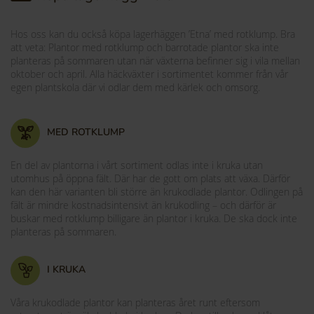
Hos oss kan du också köpa lagerhäggen ’Etna’ med rotklump. Bra
att veta: Plantor med rotklump och barrotade plantor ska inte
planteras på sommaren utan när växterna befinner sig i vila mellan
oktober och april. Alla häckväxter i sortimentet kommer från vår
egen plantskola där vi odlar dem med kärlek och omsorg.
MED ROTKLUMP
En del av plantorna i vårt sortiment odlas inte i kruka utan
utomhus på öppna fält. Där har de gott om plats att växa. Därför
kan den här varianten bli större än krukodlade plantor. Odlingen på
fält är mindre kostnadsintensivt än krukodling – och därför är
buskar med rotklump billigare än plantor i kruka. De ska dock inte
planteras på sommaren.
I KRUKA
Våra krukodlade plantor kan planteras året runt eftersom