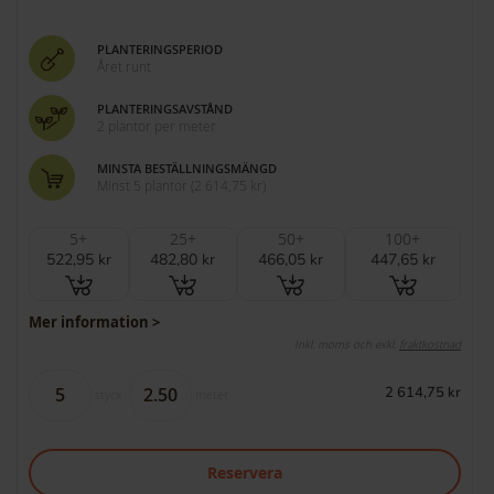
PLANTERINGSPERIOD
Året runt
PLANTERINGSAVSTÅND
2 plantor per meter
MINSTA BESTÄLLNINGSMÄNGD
Minst 5 plantor
(
2 614,75 kr
)
5+
25+
50+
100+
522,95 kr
482,80 kr
466,05 kr
447,65 kr
Mer information >
Inkl. moms och exkl.
fraktkostnad
2 614,75 kr
styck
meter
Reservera