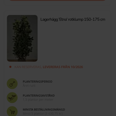
Lagerhägg 'Etna' rotklump 150-175 cm
KAN RESERVERAS,
LEVERERAS FRÅN 10/2026
PLANTERINGSPERIOD
Året runt
PLANTERINGSAVSTÅND
1,5 plantor per meter
MINSTA BESTÄLLNINGSMÄNGD
Minst 5 plantor
(
3 430,75 kr
)