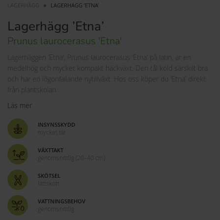
LAGERHÄGG
LAGERHÄGG ’ETNA’
Lagerhägg ’Etna’
Prunus laurocerasus 'Etna'
Lagerhäggen ’Etna’, Prunus laurocerasus ’Etna’ på latin, är en
medelhög och mycket kompakt häckväxt. Den tål köld särskilt bra
och har en iögonfallande nytillväxt. Hos oss köper du ’Etna’ direkt
från plantskolan.
Läs mer
INSYNSSKYDD
mycket tät
VÄXTTAKT
genomsnittlig (20–40 cm)
SKÖTSEL
lättskött
VATTNINGSBEHOV
genomsnittlig