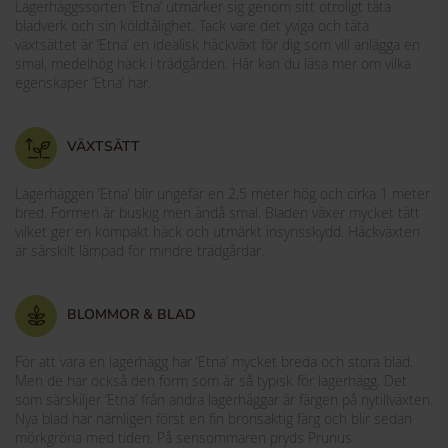
Lagerhäggssorten ’Etna’ utmärker sig genom sitt otroligt täta
bladverk och sin köldtålighet. Tack vare det yviga och täta
växtsättet är ’Etna’ en idealisk häckväxt för dig som vill anlägga en
smal, medelhög häck i trädgården. Här kan du läsa mer om vilka
egenskaper ’Etna’ har.
VÄXTSÄTT
Lagerhäggen ’Etna’ blir ungefär en 2,5 meter hög och cirka 1 meter
bred. Formen är buskig men ändå smal. Bladen växer mycket tätt
vilket ger en kompakt häck och utmärkt insynsskydd. Häckväxten
är särskilt lämpad för mindre trädgårdar.
BLOMMOR & BLAD
För att vara en lagerhägg har ’Etna’ mycket breda och stora blad.
Men de har också den form som är så typisk för lagerhägg. Det
som särskiljer ’Etna’ från andra lagerhäggar är färgen på nytillväxten.
Nya blad har nämligen först en fin bronsaktig färg och blir sedan
mörkgröna med tiden. På sensommaren pryds Prunus