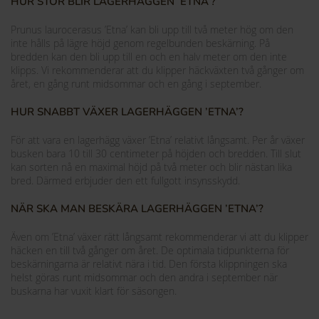
HUR STOR BLIR LAGERHÄGGEN ’ETNA’?
Prunus laurocerasus ’Etna’ kan bli upp till två meter hög om den
inte hålls på lägre höjd genom regelbunden beskärning. På
bredden kan den bli upp till en och en halv meter om den inte
klipps. Vi rekommenderar att du klipper häckväxten två gånger om
året, en gång runt midsommar och en gång i september.
HUR SNABBT VÄXER LAGERHÄGGEN ’ETNA’?
För att vara en lagerhägg växer ’Etna’ relativt långsamt. Per år växer
busken bara 10 till 30 centimeter på höjden och bredden. Till slut
kan sorten nå en maximal höjd på två meter och blir nästan lika
bred. Därmed erbjuder den ett fullgott insynsskydd.
NÄR SKA MAN BESKÄRA LAGERHÄGGEN ’ETNA’?
Även om ’Etna’ växer rätt långsamt rekommenderar vi att du klipper
häcken en till två gånger om året. De optimala tidpunkterna för
beskärningarna är relativt nära i tid. Den första klippningen ska
helst göras runt midsommar och den andra i september när
buskarna har vuxit klart för säsongen.