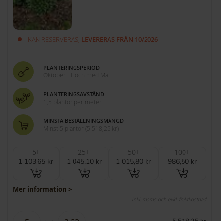
KAN RESERVERAS,
LEVERERAS FRÅN 10/2026
PLANTERINGSPERIOD
Oktober till och med Mai
PLANTERINGSAVSTÅND
1,5 plantor per meter
MINSTA BESTÄLLNINGSMÄNGD
Minst 5 plantor
(
5 518,25 kr
)
5+
25+
50+
100+
1 103,65 kr
1 045,10 kr
1 015,80 kr
986,50 kr
Mer information >
Inkl. moms och exkl.
fraktkostnad
5 518,25 kr