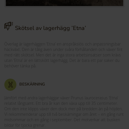
Skötsel av lagerhägg ’Etna’
Överlag är lagerhäggen ’Etna’ en anspråkslös och anpassningsbar
häckväxt. Den är tålig även under svåra förhållanden och växer fint
med rätt skötsel. Men det är inga stora arbetsinsatser som krävs
utan ’Etna’ är en lättskött lagerhägg. Det är bara ett par saker du
behöver tänka på.
BESKÄRNING
Jämfört med andra lagerhäggar växer Prunus laurocerasus ’Etna’
relativt långsamt. Ett bra år kan den växa upp till 35 centimeter.
Om den inte klipps växer den dock mer på bredden än på höjden.
Vi rekommenderar upp till två beskärningar om året – en gång runt
midsommar och en gång i september. Det motverkar att busken
bildar för tjocka grenar.