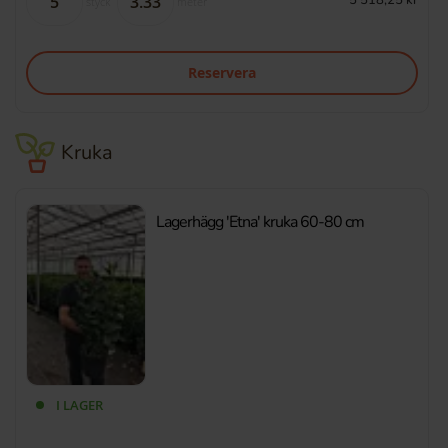
styck
meter
Reservera
Kruka
Lagerhägg 'Etna' kruka 60-80 cm
I LAGER