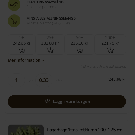
PLANTERINGSAVSTÅND
3 plantor per meter
MINSTA BESTÄLLNINGSMÄNGD
Minst 1 plantor
(
242,65 kr
)
1+
25+
50+
200+
242,65 kr
231,80 kr
225,10 kr
221,75 kr
Mer information >
Inkl. moms och exkl.
fraktkostnad
242,65 kr
styck
meter
Lägg i varukorgen
Lagerhägg 'Etna' rotklump 100-125 cm