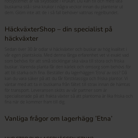
rotsystemet är väl skyddade i krukan. Du kan till och med låta
buskarna stå i sina krukor i några veckor innan du planterar ut
dem. Glöm inte att de i så fall behöver vattnas regelbundet.
HäckväxterShop – din specialist på
häckväxter
Sedan över 30 år odlar vi häckväxter och buskar av hög kvalitet i
vår egen plantskola. Med denna långa erfarenhet vet vi exakt vad
som behövs för att små sticklingar ska växa till stora och friska
buskar. Varenda planta får den kärlek och omsorg som behövs för
att bli starka och fina. Beställer du lagerhäggen ’Etna’ av oss? Då
kan du vara säker på att du får förstklassiga och friska plantor. Vi
väntar med att ta in buskarna från fältet till strax innan de hämtas
för transport. Leveransen sköts av vår partner som är
specialiserade på att frakta växter så att plantorna är lika friska och
fina när de kommer fram till dig.
Vanliga frågor om lagerhägg ’Etna’