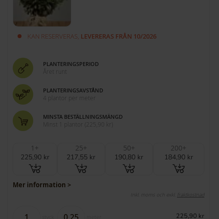
KAN RESERVERAS,
LEVERERAS FRÅN 10/2026
PLANTERINGSPERIOD
Året runt
PLANTERINGSAVSTÅND
4 plantor per meter
MINSTA BESTÄLLNINGSMÄNGD
Minst 1 plantor
(
225,90 kr
)
1+
25+
50+
200+
225,90 kr
217,55 kr
190,80 kr
184,90 kr
Mer information >
Inkl. moms och exkl.
fraktkostnad
225,90 kr
styck
meter