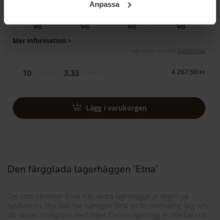
10+
25+
50+
200+
Anpassa
426,75 kr
393,25 kr
344,75 kr
326,35 kr
Mer information >
Inkl. moms och exkl.
fraktkostnad
4 267,50 kr
styck
meter
Lägg i varukorgen
Den färgglada lagerhäggen ’Etna’
Det som särskiljer ’Etna’ från andra lagerhäggar är färgen på
nytillväxten. Nya blad har nämligen först en fin bronsaktig färg och
blir sedan mörkgröna med tiden. Denna lagerhägg är inte bara tät