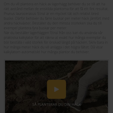
Om du vill plantera en häck av lagerhägg behöver du se till att ha
rätt avstånd mellan de enskilda plantorna för att få ett fint resultat.
Prunus laurocerasus ’Etna’ är en mycket tät och relativt bred
buske. Därför behöver du färre buskar per meter häck jämfört med
andra häckväxter. Beställer du den minsta storleken ska du till
exempel plantera fyra buskar per meter.
När du beställer lagerhäggen ’Etna’ från oss kan du använda vår
praktiska kalkylator för att räkna ut exakt hur många exemplar du
bör beställa i vald storlek för önskad längd på häcken. Skriv bara in
hur många meter häck du vill anlägga i det högra fältet. Då visar
kalkylatorn automatiskt hur många plantor du behöver.
SÅ PLANTERAR DU DIN HÄCK