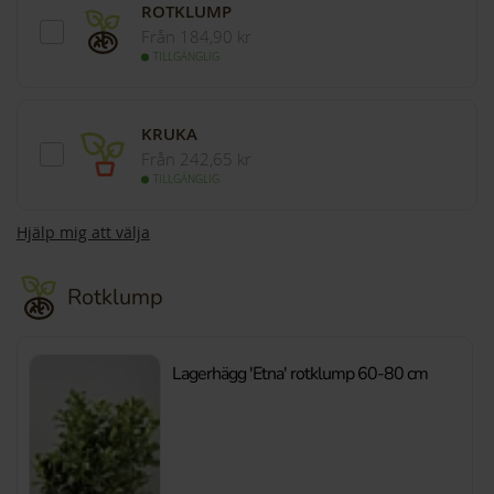
ROTKLUMP
Från 184,90 kr
TILLGÄNGLIG
KRUKA
Från 242,65 kr
TILLGÄNGLIG
Hjälp mig att välja
Rotklump
Lagerhägg 'Etna' rotklump 60-80 cm