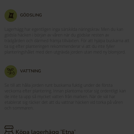
GÖDSLING
Lagerhägg har egentligen inga särskilda näringskrav. Men du kan
gödsla häcken i början av våren när du gödslar resten av
trädgården och därmed främja tillväxten. För att hjälpa buskarna att
ta sig efter planteringen rekommenderar vi att du inte fyller
planteringshålet med den utgrävda jorden utan med ny blomjord.
VATTNING
Se till att hålla jorden runt buskarna fuktig under de första
veckorna efter plantering. Innan plantorna rotar sig ordentligt kan
de inte ta upp så mycket vatten från marken. När de väl har
etablerat sig räcker det att du vattnar häcken vid torka på våren
och sommaren.
Köpa lagerhägg ’Etna’