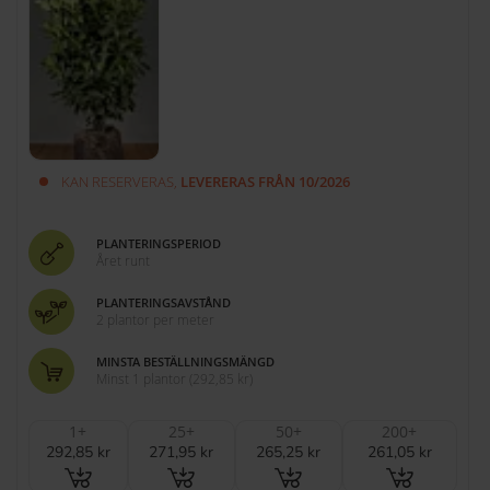
KAN RESERVERAS,
LEVERERAS FRÅN 10/2026
PLANTERINGSPERIOD
Året runt
PLANTERINGSAVSTÅND
2 plantor per meter
MINSTA BESTÄLLNINGSMÄNGD
Minst 1 plantor
(
292,85 kr
)
1+
25+
50+
200+
292,85 kr
271,95 kr
265,25 kr
261,05 kr