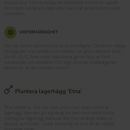
laurocerasus ’Etna’ av otaliga vita blomklasar med en fin upprätt
form. Äldre buskar kan bilda små, svarta bär av blommorna under
sommaren.
VINTERHÄRDIGHET
Den här sorten kännetecknas av sin köldtålighet. Den klarar många
minusgrader utan problem och behåller sitt gröna bladverk ända
ner till -25 °C. Även under kalla vintrar ger en häck av ’Etna’
insynsskydd och avskildhet. Och inga särskilda skyddsåtgärder
behövs för att den ska klara vintern.
Plantera lagerhägg ’Etna’
’Etna’ planteras ofta som häck, precis som andra sorter av
lagerhägg. Men den gör sig riktigt bra även som solitär buske.
Överlag kan lagerhägg planteras året runt så länge jorden är
brukbar och frostfri. Undvik plantering vid frost för att skydda
buskarnas rötter.