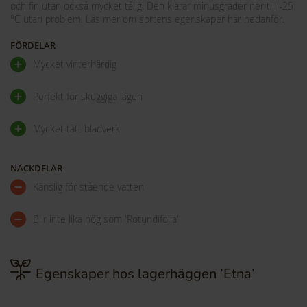
och fin utan också mycket tålig. Den klarar minusgrader ner till -25
°C utan problem. Läs mer om sortens egenskaper här nedanför.
FÖRDELAR
Mycket vinterhärdig
Perfekt för skuggiga lägen
Mycket tätt bladverk
NACKDELAR
Känslig för stående vatten
Blir inte lika hög som 'Rotundifolia'
Egenskaper hos lagerhäggen ’Etna’