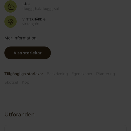
LÄGE
skugga, halvskugga, sol
VINTERHÄRDIG
vintergrön
Mer information
Visa storlekar
Tillgängliga storlekar
Beskrivning
Egenskaper
Plantering
Skötsel
Köp
Utföranden