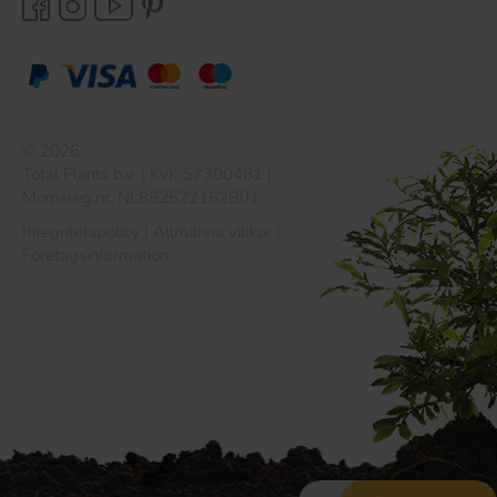
© 2026
Total Plants b.v. | KvK 57300461 |
Momsreg.nr. NL852522162B01
Integritetspolicy
|
Allmänna villkor
|
Företagsinformation