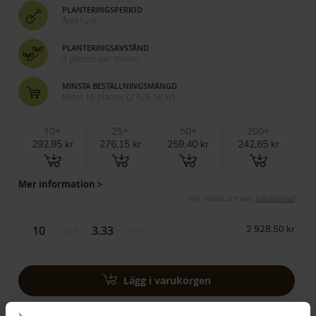
PLANTERINGSPERIOD
Året runt
PLANTERINGSAVSTÅND
3 plantor per meter
MINSTA BESTÄLLNINGSMÄNGD
Minst 10 plantor
(
2 928,50 kr
)
10+
25+
50+
200+
292,85 kr
276,15 kr
259,40 kr
242,65 kr
Mer information >
Inkl. moms och exkl.
fraktkostnad
2 928,50 kr
styck
meter
Lägg i varukorgen