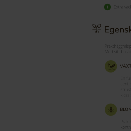
Extra vac
Egensk
Prakthäggmispe
Med sitt buski
VÄX
En fu
centi
struk
klass
BLO
Prakt
kontr