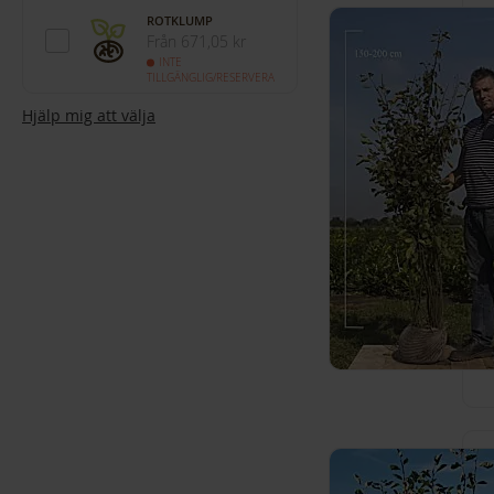
ROTKLUMP
Från 671,05 kr
INTE
TILLGÄNGLIG/RESERVERA
Hjälp mig att välja