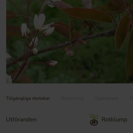
Tillgängliga storlekar
Beskrivning
Egenskaper
P
Utföranden
Rotklump