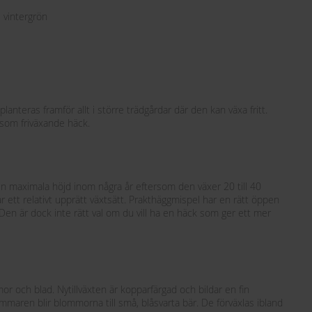
e vintergrön
anteras framför allt i större trädgårdar där den kan växa fritt.
 som friväxande häck.
in maximala höjd inom några år eftersom den växer 20 till 40
 ett relativt upprätt växtsätt. Prakthäggmispel har en rätt öppen
en är dock inte rätt val om du vill ha en häck som ger ett mer
 och blad. Nytillväxten är kopparfärgad och bildar en fin
aren blir blommorna till små, blåsvarta bär. De förväxlas ibland