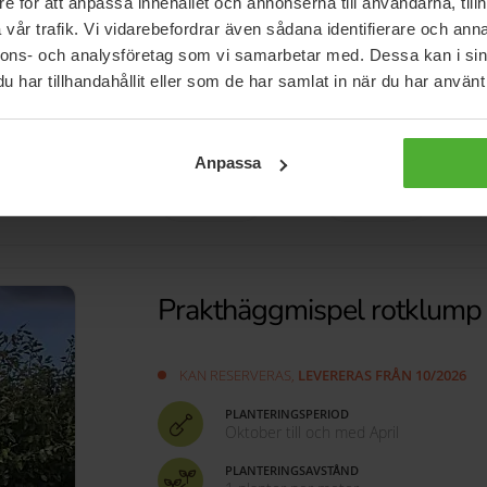
e för att anpassa innehållet och annonserna till användarna, tillh
vår trafik. Vi vidarebefordrar även sådana identifierare och anna
PLANTERINGSAVSTÅND
2 plantor per meter
nnons- och analysföretag som vi samarbetar med. Dessa kan i sin
har tillhandahållit eller som de har samlat in när du har använt 
MINSTA BESTÄLLNINGSMÄNGD
Minst 5 plantor
(
7 350,75 kr
)
Mer information >
Anpassa
-
+
-
+
styck
meter
Prakthäggmispel rotklum
KAN RESERVERAS,
LEVERERAS FRÅN 10/2026
PLANTERINGSPERIOD
Oktober till och med April
PLANTERINGSAVSTÅND