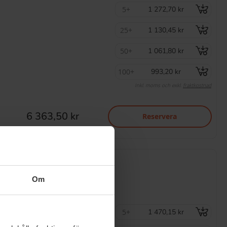
5+
1 272,70 kr
25+
1 130,45 kr
50+
1 061,80 kr
100+
993,20 kr
Inkl. moms och exkl.
fraktkostnad
6 363,50 kr
Reservera
p 225-250 cm
Om
5+
1 470,15 kr