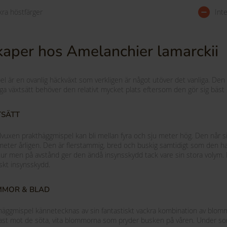
kra höstfärger
Int
aper hos Amelanchier lamarckii
l är en ovanlig häckväxt som verkligen är något utöver det vanliga. Den pl
ga växtsätt behöver den relativt mycket plats eftersom den gör sig bäst
TSÄTT
llvuxen prakthäggmispel kan bli mellan fyra och sju meter hög. Den når s
meter årligen. Den är flerstammig, bred och buskig samtidigt som den har
tur men på avstånd ger den ändå insynsskydd tack vare sin stora volym. D
iskt insynsskydd.
MMOR & BLAD
häggmispel kännetecknas av sin fantastiskt vackra kombination av blommor
ast mot de söta, vita blommorna som pryder busken på våren. Under somm