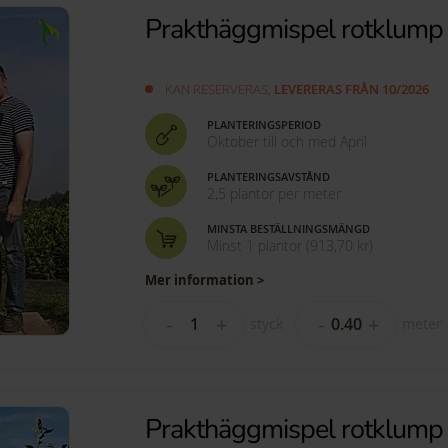
Prakthäggmispel rotklum
KAN RESERVERAS,
LEVERERAS FRÅN 10/2026
PLANTERINGSPERIOD
Oktober till och med April
PLANTERINGSAVSTÅND
2,5 plantor per meter
MINSTA BESTÄLLNINGSMÄNGD
Minst 1 plantor
(
913,70 kr
)
Mer information >
-
+
-
+
styck
meter
Prakthäggmispel rotklum