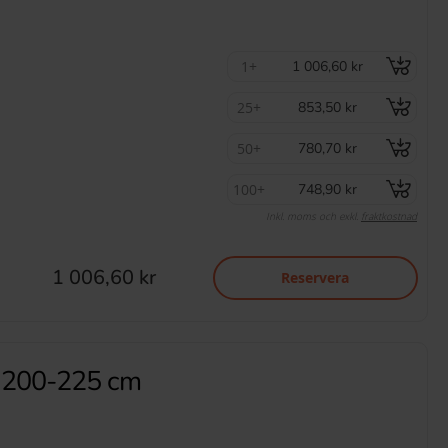
1+
1 006,60 kr
25+
853,50 kr
50+
780,70 kr
100+
748,90 kr
Inkl. moms och exkl.
fraktkostnad
1 006,60 kr
Reservera
p 200-225 cm