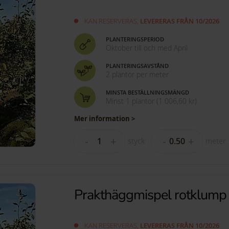
KAN RESERVERAS,
LEVERERAS FRÅN 10/2026
PLANTERINGSPERIOD
Oktober till och med April
PLANTERINGSAVSTÅND
2 plantor per meter
MINSTA BESTÄLLNINGSMÄNGD
Minst 1 plantor
(
1 006,60 kr
)
Mer information >
-
+
-
+
styck
meter
Prakthäggmispel rotklum
KAN RESERVERAS,
LEVERERAS FRÅN 10/2026