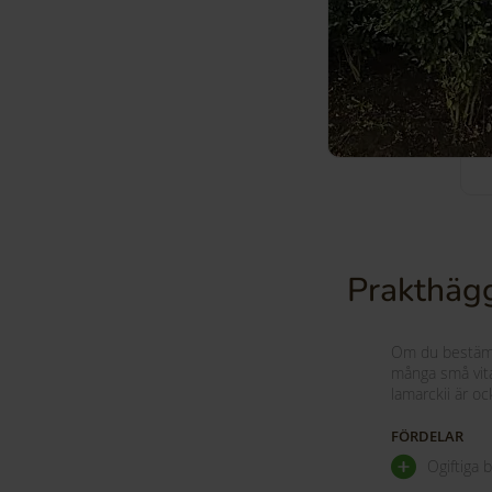
Prakthägg
Om du bestämme
många små vita
lamarckii är oc
FÖRDELAR
Ogiftiga 