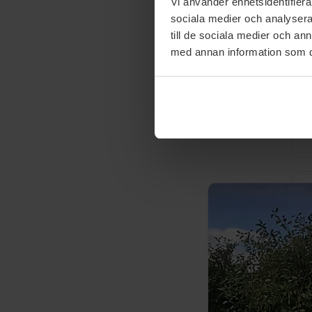
Vi använder enhetsidentifierar
sociala medier och analysera 
till de sociala medier och a
med annan information som du 