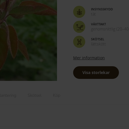
INSYNSSKYDD
tät
VÄXTTAKT
genomsnittlig (20–40
SKÖTSEL
lättskött
Mer information
Visa storlekar
lantering
Skötsel
Köp