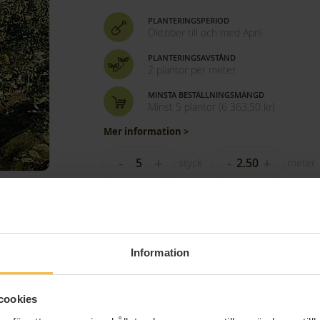
PLANTERINGSPERIOD
Oktober till och med April
PLANTERINGSAVSTÅND
2 plantor per meter
MINSTA BESTÄLLNINGSMÄNGD
Minst 5 plantor
(
6 363,50 kr
)
Mer information >
-
+
-
+
styck
meter
Prakthäggmispel rotklum
Information
KAN RESERVERAS,
LEVERERAS FRÅN 10/2026
cookies
PLANTERINGSPERIOD
Oktober till och med April