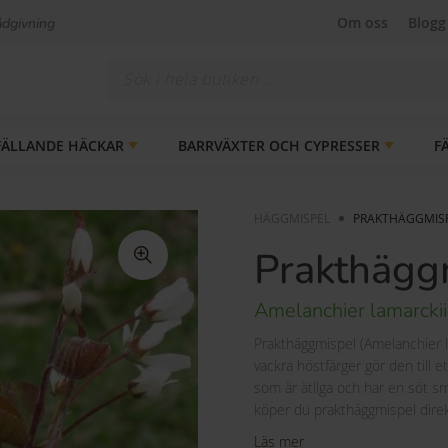
Om oss
Blogg
ådgivning
FÄLLANDE HÄCKAR
BARRVÄXTER OCH CYPRESSER
F
HÄGGMISPEL
PRAKTHÄGGMIS
Prakthägg
Amelanchier lamarckii
Prakthäggmispel (Amelanchier 
vackra höstfärger gör den till et
som är ätliga och har en söt 
köper du prakthäggmispel direk
Läs mer