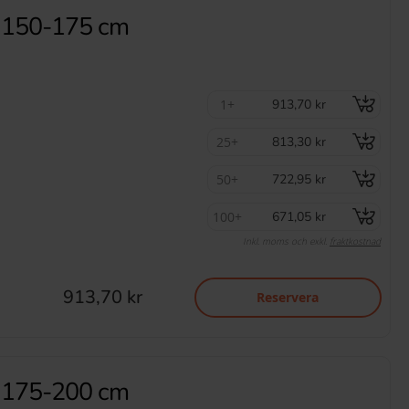
p 150-175 cm
1+
913,70 kr
25+
813,30 kr
50+
722,95 kr
100+
671,05 kr
Inkl. moms och exkl.
fraktkostnad
913,70 kr
Reservera
p 175-200 cm