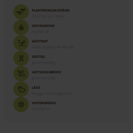
PLANTERINGSAVSTÅND
2 plantor per meter
INSYNSSKYDD
mycket tät
VÄXTTAKT
växer snabbt (40–60 cm)
SKÖTSEL
genomsnittlig
VATTNINGSBEHOV
genomsnittlig
LÄGE
skugga, halvskugga, sol
VINTERHÄRDIG
vintergrön