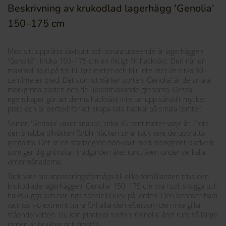
Beskrivning av krukodlad lagerhägg 'Genolia'
150–175 cm
Med sitt upprätta växtsätt och smala utseende är lagerhäggen
'Genolia' i kruka 150–175 cm en riktigt fin häckväxt. Den når en
maximal höjd på tre till fyra meter och blir inte mer än cirka 80
centimeter bred. Det som utmärker sorten 'Genolia' är de smala,
mörkgröna bladen och de upprättväxande grenarna. Dessa
egenskaper gör att denna häckväxt inte tar upp särskilt mycket
plats och är perfekt för att skapa täta häckar på smala tomter.
Sorten 'Genolia' växer snabbt, cirka 35 centimeter varje år. Trots
den snabba tillväxten förblir häcken smal tack vare de upprätta
grenarna. Det är en städsegrön häckväxt med mörkgrönt bladverk
som ger dig grönska i trädgården året runt, även under de kalla
vintermånaderna.
Tack vare sin anpassningsförmåga till olika förhållanden trivs den
krukodlade lagerhäggen 'Genolia' 150–175 cm bra i sol, skugga och
halvskugga och har inga speciella krav på jorden. Den behöver bara
vattnas vid extremt torra förhållanden eftersom den inte gillar
stående vatten. Du kan plantera sorten 'Genolia' året runt så länge
jorden är brukbar och frostfri.