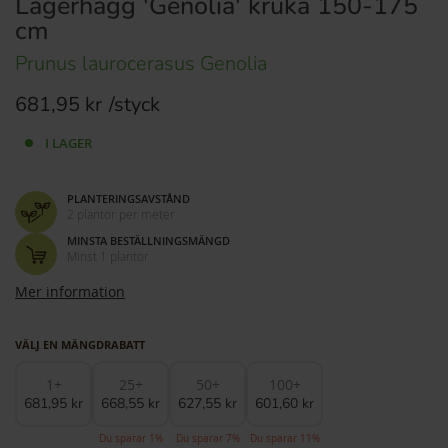
Lagerhägg 'Genolia' kruka 150-175
cm
Prunus laurocerasus Genolia
681,95 kr
I LAGER
PLANTERINGSAVSTÅND
2 plantor per meter
MINSTA BESTÄLLNINGSMÄNGD
Minst 1 plantor
Mer information
VÄLJ EN MÄNGDRABATT
1+
25+
50+
100+
681,95 kr
668,55 kr
627,55 kr
601,60 kr
Du sparar 1%
Du sparar 7%
Du sparar 11%