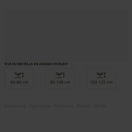
‹
›
VILL DU BESTÄLLA EN ANNAN STORLEK?
60-80 cm
80-100 cm
100-125 cm
Beskrivning
Egenskaper
Plantering
Skötsel
Beställ