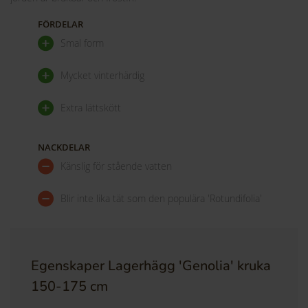
FÖRDELAR
Smal form
Mycket vinterhärdig
Extra lättskött
NACKDELAR
Känslig för stående vatten
Blir inte lika tät som den populära 'Rotundifolia'
Egenskaper
Lagerhägg 'Genolia' kruka
150-175 cm