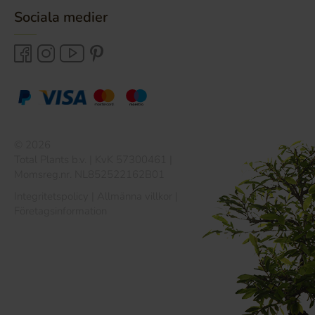
Sociala medier
© 2026
Total Plants b.v. | KvK 57300461 |
Momsreg.nr. NL852522162B01
Integritetspolicy
|
Allmänna villkor
|
Företagsinformation