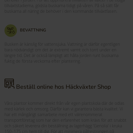
tillväxtstadierna, gödsla buskarna tidigt på våren. På så sätt får
buskarna all näring de behöver i den kommande tillväxtfasen.
BEVATTNING
Busken är känslig för vattensjuka. Vattning är därför egentligen
bara nödvändigt om det är extremt varmt och torrt under en
längre tid. Det är också lämpligt att hålla jorden runt buskarna
fuktig de första veckorna efter plantering.
Beställ online hos Häckväxter Shop
Våra plantor kommer direkt från vår egen plantskola där de odlas
med kärlek och omsorg. Därför kan vi garantera bästa kvalitet. Vi
har ett mångårigt samarbete med ett välrenommerat
transportföretag som har den erfarenhet som krävs för att snabbt
och säkert leverera din beställning av lagerhägg 'Genolia' i kruka
150–175 cm hem till dig. För att minimera påfrestningen på